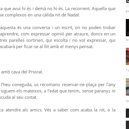
la que avui hi és i demà no hi és. La recorrent. Aquella que
pa
nse complexos en una càlida nit de Nadal.
s, aquesta és una conversa i un escrit, on no poden trobar
per aprendre, com expressar opinió per atraure, doncs en un
res parelles sortirien, qui escolta i no vol expressar, qui
le
 acabarà per ficar-se al llit amb el menys pensat.
Ta
amb cava del Priorat.
o l'heu coneguda, us recomano reservar-ne plaça per l'any
 siguem els mateixos, a l'edat que tenim, sense paranys ni
scuda al seu costat.
to
 atendre als amics. Vés a saber com acaba la nit, o la