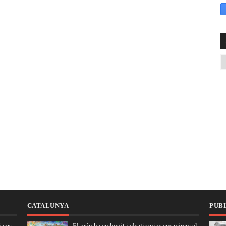
CATALUNYA
PUBL
iams
El món ha embogit i els gironins ens mirem el