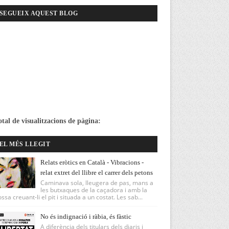
SEGUEIX AQUEST BLOG
otal de visualitzacions de pàgina:
EL MÉS LLEGIT
Relats eròtics en Català - Vibracions -
relat extret del llibre el carrer dels petons
Caminava sola, lleugera de pas, mans a
les butxaques de la caçadora i amb la
ssa creuant-li el pit i situada a un costat. Les sab...
No és indignació i ràbia, és fàstic
A diferència dels titulars dels diaris i