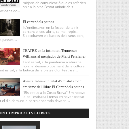
mitjans de comunicació que es referien
ahir a la nit a l'estat anímic dels
rtidaris de...
El carrer dels petons
I s'endinsaren en la foscor de la nit
cercant el seu abric, calma, repòs.
S'escoltaven els batecs dels seus cors,
s passes ...
TEATRE en la intimitat, Tennessee
Williams al menjador de Martí Peraferrer
Tant es val, si la pandèmia a aturat el
normal desenvolupament de la cultura.
nt es val, si la butaca de la platea d'un teatre s'...
Ales tallades - un relat d'amistat amor i
erotisme del llibre El Carrer dels petons
"Els estius a la Costa Brava" Em notava
la pell estirada i tensa en haver passat
t el dia damunt la barca ancorada davant l...
ON COMPRAR ELS LLIBRES