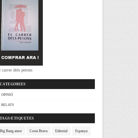
 carrer dels petons
CATEGORIES
OPINIÓ
RELATS
TAGS/ETIQUETES
Big Bang amor
Costa Brava
Editorial
Espanya