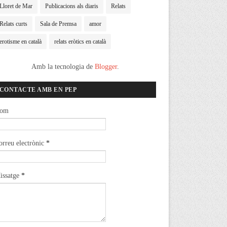
Lloret de Mar
Publicacions als diaris
Relats
Relats curts
Sala de Premsa
amor
erotisme en català
relats eròtics en català
Amb la tecnologia de
Blogger
.
CONTACTE AMB EN PEP
om
orreu electrònic
*
issatge
*