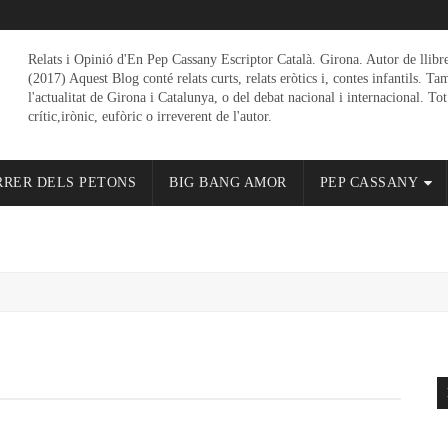
Relats i Opinió d'En Pep Cassany Escriptor Català. Girona. Autor de llibr
(2017) Aquest Blog conté relats curts, relats eròtics i, contes infantils. Ta
l'actualitat de Girona i Catalunya, o del debat nacional i internacional. Tot
crític,irònic, eufòric o irreverent de l'autor.
RRER DELS PETONS
BIG BANG AMOR
PEP CASSANY