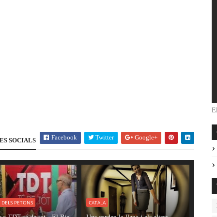
El
Facebook
Twitter
Google+
ES SOCIALS
R DELS PETONS
CATALA