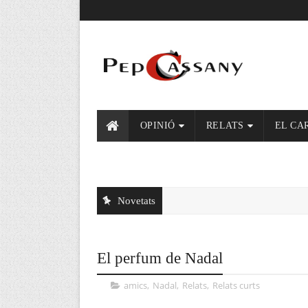
OPINIÓ
RELATS
EL CA
Novetats
El perfum de Nadal
amics
,
Nadal
,
Relats
,
Relats curts