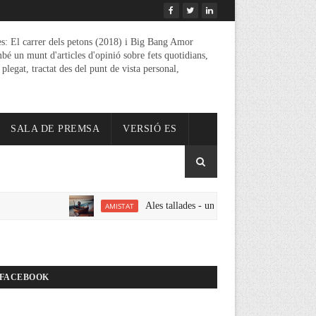
es: El carrer dels petons (2018) i Big Bang Amor
mbé un munt d'articles d'opinió sobre fets quotidians,
 plegat, tractat des del punt de vista personal,
SALA DE PREMSA
VERSIÓ ES
Ales tallades - un relat d'amistat amor i erotisme 
AMISTAT
FACEBOOK