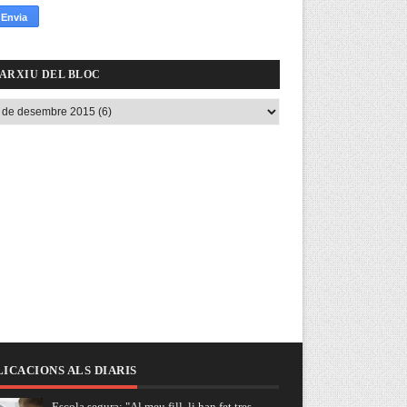
ARXIU DEL BLOC
ICACIONS ALS DIARIS
Escola segura: "Al meu fill, li han fet tres