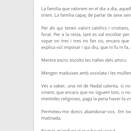
La família que valorem en el dia a dia, aquel
triem. La família capaç de parlar de sexe se
Per als qui tenen valors catòlics i cristian
forat. Per a la resta, tant es val escoltar 
sopar on tres i tres no fan sis, encara que t
explica vol imposar i qui diu, que ni fu ni fa,
Mentre escric escolto les rialles dels amics.
Mengen maduixes amb xocolata i les mullen 
Vés a saber, una nit de Nadal calenta, si n
vinent, que encara que no siguem tots, o no
mentides religioses, paga la pena haver-la vi
Permeteu-me doncs abandonar-vos. Em toca
matinada.
Només m'enduré el que hauré viscut.