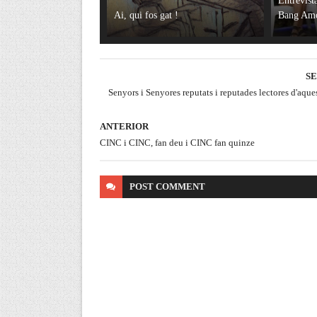
Entrevist
Ai, qui fos gat !
Bang Am
S
Senyors i Senyores reputats i reputades lectores d'aquest
ANTERIOR
CINC i CINC, fan deu i CINC fan quinze
POST
COMMENT