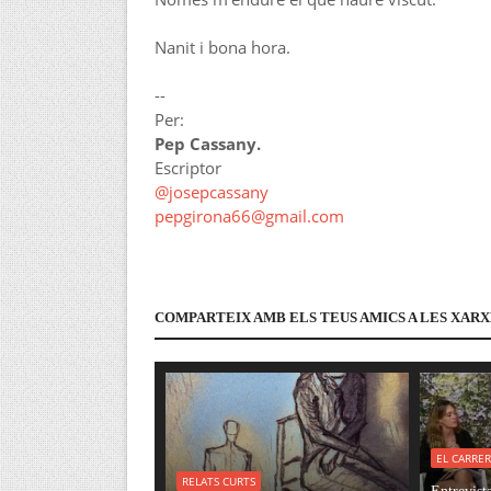
Nanit i bona hora.
--
Per:
Pep Cassany.
Escriptor
@josepcassany
pepgirona66@gmail.com
COMPARTEIX AMB ELS TEUS AMICS A LES XARX
EL CARRE
RELATS CURTS