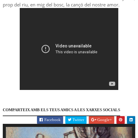
prop del riu, en mig del bosc, la cançó del nostre amor.
COMPARTEIX AMB ELS TEUS AMICS A LES XARXES SOCIALS
Facebook
Twitter
Google+