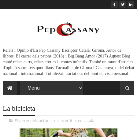
Relats i Opinió d'En Pep Cassany Escriptor Català. Girona. Autor de
llibres: El carrer dels petons (2018) i Big Bang Amor (2017) Aquest Blog
conté relats curts, relats eròtics i, contes infantils. També un munt d'articles
d'opinió sobre fets quotidians, l'actualitat de Girona i Catalunya, o del debat
nacional i internacional. Tot plegat, tractat des del punt de vista personal,
crític,irònic, eufòric o irreverent de l'autor.
La bicicleta
El carrer dels petons
,
relats eròtics en català