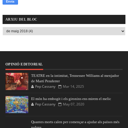
ARXIU DEL BLOC
OPINIÓ EDITORIAL
TEATRE en la intimitat, Tennessee Williams al menjador
de Martí Peraferrer
Pep Cassany
Mar 14, 2025
El món ha embogit i els gironins ens mirem el melic
Pep Cassany
May 07, 2020
Quantes morts calen per començar a ajudar als països més
pobres