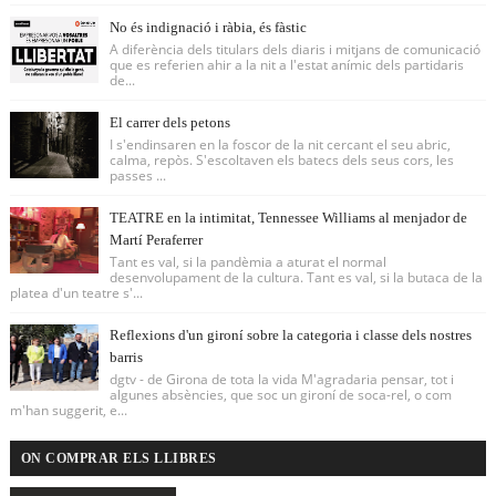
No és indignació i ràbia, és fàstic
A diferència dels titulars dels diaris i mitjans de comunicació
que es referien ahir a la nit a l'estat anímic dels partidaris
de...
El carrer dels petons
I s'endinsaren en la foscor de la nit cercant el seu abric,
calma, repòs. S'escoltaven els batecs dels seus cors, les
passes ...
TEATRE en la intimitat, Tennessee Williams al menjador de
Martí Peraferrer
Tant es val, si la pandèmia a aturat el normal
desenvolupament de la cultura. Tant es val, si la butaca de la
platea d'un teatre s'...
Reflexions d'un gironí sobre la categoria i classe dels nostres
barris
dgtv - de Girona de tota la vida M'agradaria pensar, tot i
algunes absències, que soc un gironí de soca-rel, o com
m'han suggerit, e...
ON COMPRAR ELS LLIBRES