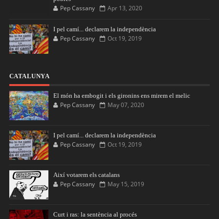
Pep Cassany
Apr 13, 2020
I pel camí... declarem la independència
Pep Cassany
Oct 19, 2019
CATALUNYA
El món ha embogit i els gironins ens mirem el melic
Pep Cassany
May 07, 2020
I pel camí... declarem la independència
Pep Cassany
Oct 19, 2019
Així votarem els catalans
Pep Cassany
May 15, 2019
Curt i ras: la sentència al procés