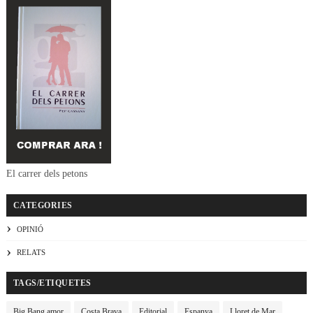
El carrer dels petons
CATEGORIES
OPINIÓ
RELATS
TAGS/ETIQUETES
Big Bang amor
Costa Brava
Editorial
Espanya
Lloret de Mar