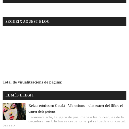
SEGUEIX AQUEST BLOG
Total de visualitzacions de pàgina:
EL MÉS LLEGIT
Relats eròtics en Català - Vibracions - relat extret del llibre el
carrer dels petons
Caminava sola, lleugera de pas, mans a les butxaques de la
caçadora i amb la bossa creuant-li el pit i situada a un costat.
Les sab...