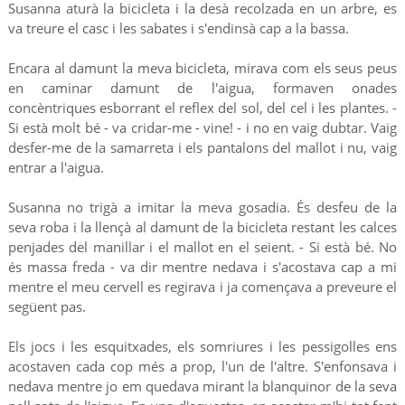
Susanna aturà la bicicleta i la desà recolzada en un arbre, es
va treure el casc i les sabates i s'endinsà cap a la bassa.
Encara al damunt la meva bicicleta, mirava com els seus peus
en caminar damunt de l'aigua, formaven onades
concèntriques esborrant el reflex del sol, del cel i les plantes. -
Si està molt bé - va cridar-me - vine! - i no en vaig dubtar. Vaig
desfer-me de la samarreta i els pantalons del mallot i nu, vaig
entrar a l'aigua.
Susanna no trigà a imitar la meva gosadia. És desfeu de la
seva roba i la llençà al damunt de la bicicleta restant les calces
penjades del manillar i el mallot en el seient. - Si està bé. No
és massa freda - va dir mentre nedava i s'acostava cap a mi
mentre el meu cervell es regirava i ja començava a preveure el
següent pas.
Els jocs i les esquitxades, els somriures i les pessigolles ens
acostaven cada cop més a prop, l'un de l'altre. S'enfonsava i
nedava mentre jo em quedava mirant la blanquinor de la seva