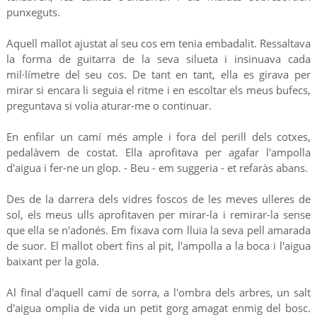
punxeguts.
Aquell mallot ajustat al seu cos em tenia embadalit. Ressaltava
la forma de guitarra de la seva silueta i insinuava cada
mil·límetre del seu cos. De tant en tant, ella es girava per
mirar si encara li seguia el ritme i en escoltar els meus bufecs,
preguntava si volia aturar-me o continuar.
En enfilar un camí més ample i fora del perill dels cotxes,
pedalàvem de costat. Ella aprofitava per agafar l'ampolla
d'aigua i fer-ne un glop. - Beu - em suggeria - et refaràs abans.
Des de la darrera dels vidres foscos de les meves ulleres de
sol, els meus ulls aprofitaven per mirar-la i remirar-la sense
que ella se n'adonés. Em fixava com lluïa la seva pell amarada
de suor. El mallot obert fins al pit, l'ampolla a la boca i l'aigua
baixant per la gola.
Al final d'aquell camí de sorra, a l'ombra dels arbres, un salt
d'aigua omplia de vida un petit gorg amagat enmig del bosc.