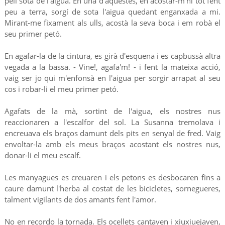
pell sota de l'aigua. En una d'aquestes, en acostar-m'hi tot fent
peu a terra, sorgí de sota l'aigua quedant enganxada a mi.
Mirant-me fixament als ulls, acostà la seva boca i em robà el
seu primer petó.
En agafar-la de la cintura, es girà d'esquena i es capbussà altra
vegada a la bassa. - Vine!, agafa'm! - i fent la mateixa acció,
vaig ser jo qui m'enfonsà en l'aigua per sorgir arrapat al seu
cos i robar-li el meu primer petó.
Agafats de la mà, sortint de l'aigua, els nostres nus
reaccionaren a l'escalfor del sol. La Susanna tremolava i
encreuava els braços damunt dels pits en senyal de fred. Vaig
envoltar-la amb els meus braços acostant els nostres nus,
donar-li el meu escalf.
Les manyagues es creuaren i els petons es desbocaren fins a
caure damunt l'herba al costat de les bicicletes, sornegueres,
talment vigilants de dos amants fent l'amor.
No en recordo la tornada. Els ocellets cantaven i xiuxiuejaven,