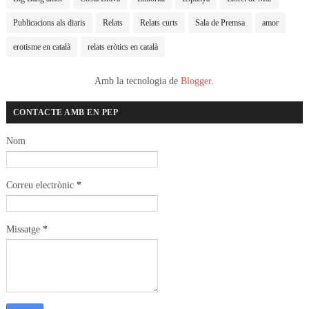
Publicacions als diaris
Relats
Relats curts
Sala de Premsa
amor
erotisme en català
relats eròtics en català
Amb la tecnologia de
Blogger
.
CONTACTE AMB EN PEP
Nom
Correu electrònic
*
Missatge
*