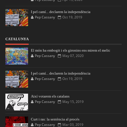
I pel camí... declarem la independència
Pep Cassany
Oct 19, 2019
CATALUNYA
El món ha embogit i els gironins ens mirem el melic
Pep Cassany
May 07, 2020
I pel camí... declarem la independència
Pep Cassany
Oct 19, 2019
Així votarem els catalans
Pep Cassany
May 15, 2019
Curt i ras: la sentència al procés
Pep Cassany
Mar 03, 2019