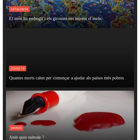
CATALUNYA
El món ha embogit i els gironins ens mirem el melic
COVID 19
Quantes morts calen per començar a ajudar als països més pobres
OPINIÓ
Amb quin mètode ?