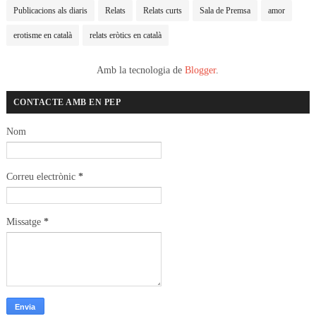
Publicacions als diaris
Relats
Relats curts
Sala de Premsa
amor
erotisme en català
relats eròtics en català
Amb la tecnologia de
Blogger
.
CONTACTE AMB EN PEP
Nom
Correu electrònic
*
Missatge
*