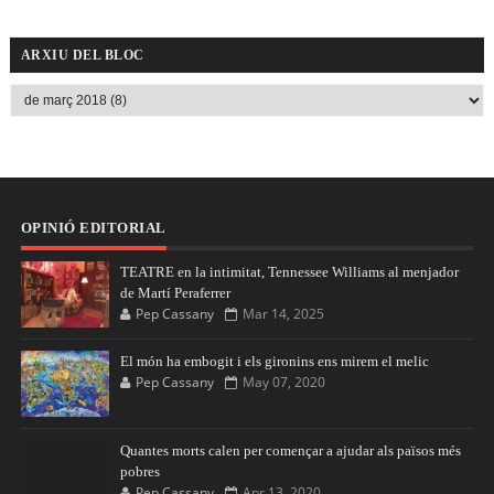
ARXIU DEL BLOC
OPINIÓ EDITORIAL
TEATRE en la intimitat, Tennessee Williams al menjador
de Martí Peraferrer
Pep Cassany
Mar 14, 2025
El món ha embogit i els gironins ens mirem el melic
Pep Cassany
May 07, 2020
Quantes morts calen per començar a ajudar als països més
pobres
Pep Cassany
Apr 13, 2020