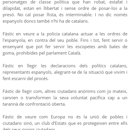
personatges de classe política que han robat, estafat i
dilapidat, estan en llibertat i sense ordre de posar-los a la
presó. No cal posar llista, és interminable. I no dic només
espanyols doncs també n'hi ha de catalans.
Fàstic en veure a la policia catalana actuar a les ordres de
l'espanyola, en contra del seu poble. Fins i tot, fent servir o
ensenyant que pot fer servir les escopetes amb bales de
goma, prohibides pel parlament Català.
Fàstic en llegir les declaracions dels polítics catalans,
representants espanyols, alegrant-se de la situació que vivim i
fent escarni del procés.
Fàstic de llegir com, altres ciutadans anònims com jo mateix,
canvien o transformen la seva voluntat pacífica cap a un
tarannà de confrontació oberta.
Fàstic de veure com Europa no és la unió de pobles i
ciutadans sinó, un club d'Estats que es protegeixen entre ells
dels seus propis ciutadans.