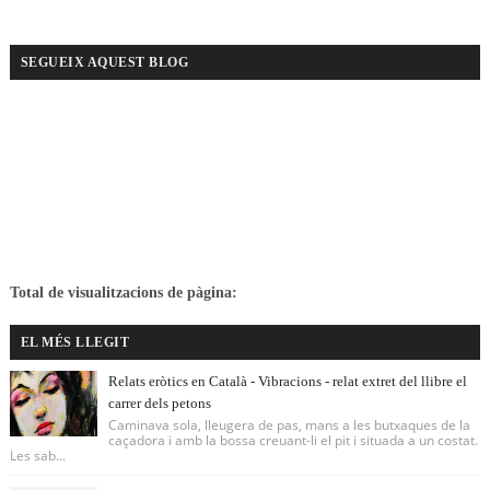
SEGUEIX AQUEST BLOG
Total de visualitzacions de pàgina:
EL MÉS LLEGIT
Relats eròtics en Català - Vibracions - relat extret del llibre el
carrer dels petons
Caminava sola, lleugera de pas, mans a les butxaques de la
caçadora i amb la bossa creuant-li el pit i situada a un costat.
Les sab...