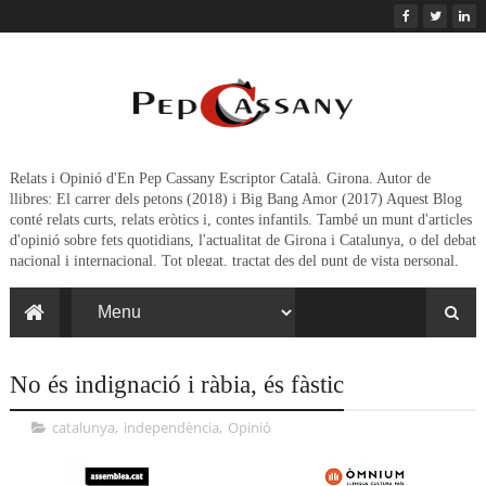
Relats i Opinió d'En Pep Cassany Escriptor Català. Girona. Autor de
llibres: El carrer dels petons (2018) i Big Bang Amor (2017) Aquest Blog
conté relats curts, relats eròtics i, contes infantils. També un munt d'articles
d'opinió sobre fets quotidians, l'actualitat de Girona i Catalunya, o del debat
nacional i internacional. Tot plegat, tractat des del punt de vista personal,
crític,irònic, eufòric o irreverent de l'autor.
No és indignació i ràbia, és fàstic
catalunya
,
independència
,
Opinió