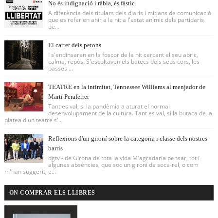
No és indignació i ràbia, és fàstic
A diferència dels titulars dels diaris i mitjans de comunicació
que es referien ahir a la nit a l'estat anímic dels partidaris
de...
El carrer dels petons
I s'endinsaren en la foscor de la nit cercant el seu abric,
calma, repòs. S'escoltaven els batecs dels seus cors, les
passes ...
TEATRE en la intimitat, Tennessee Williams al menjador de
Martí Peraferrer
Tant es val, si la pandèmia a aturat el normal
desenvolupament de la cultura. Tant es val, si la butaca de la
platea d'un teatre s'...
Reflexions d'un gironí sobre la categoria i classe dels nostres
barris
dgtv - de Girona de tota la vida M'agradaria pensar, tot i
algunes absències, que soc un gironí de soca-rel, o com
m'han suggerit, e...
ON COMPRAR ELS LLIBRES