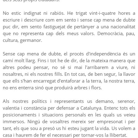
No estic indignat ni rabiós. He trigat vint-i-quatre hores a
escriure i descriure com em sento i sense cap mena de dubte
puc dir, em sento fastiguejat de pertànyer a una nacionalitat
que no representa cap dels meus valors. Democràcia, pau,
cultura, germanor.
Sense cap mena de dubte, el procés d'independència és un
camí molt llarg. Fins i tot he de dir, de la mateixa manera que
altres podeu pensar, no sé si mai l'arribarem a viure, ni
nosaltres, ni els nostres fills. En tot cas, de ben segur, la llavor
que ells s'han encarregat d'entaforar a la terra, la nostra terra,
no ens enterra sinó que produirà arbres i flors.
Als nostres polítics i representants us demano, serenor,
valentia i constància per defensar a Catalunya. Entenc tots els
posicionaments i situacions personals en les quals us veieu
immersos. Ningú de vosaltres mereix ser empresonat i per
tant, els que sou a presó us hi esteu jugant la vida. Us volem a
casa i haurem de fer el necessari per tornar-vos la llibertat.