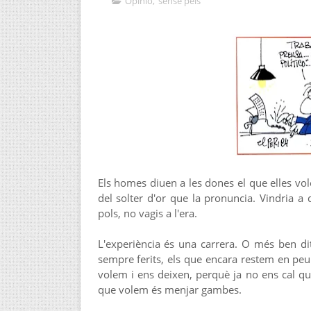
Opinió
,
sense pels
Els homes diuen a les dones el que elles vole
del solter d'or que la pronuncia. Vindria a 
pols, no vagis a l'era.
L'experiència és una carrera. O més ben dit
sempre ferits, els que encara restem en pe
volem i ens deixen, perquè ja no ens cal que
que volem és menjar gambes.