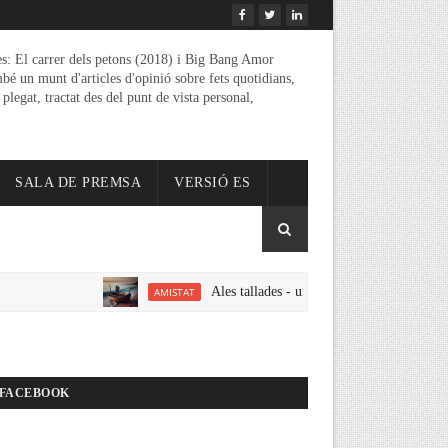
es: El carrer dels petons (2018) i Big Bang Amor
mbé un munt d'articles d'opinió sobre fets quotidians,
 plegat, tractat des del punt de vista personal,
SALA DE PREMSA
VERSIÓ ES
Ales tallades - un relat d'amistat amor i erotisme
AMISTAT
FACEBOOK