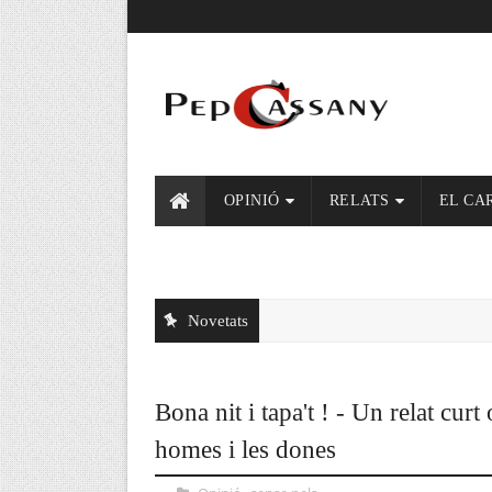
OPINIÓ
RELATS
EL CA
Novetats
Bona nit i tapa't ! - Un relat curt
homes i les dones