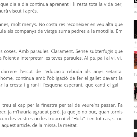
que dia a dia continua aprenent i li resta tota la vida per,
urà viscut i après.
pa
anes, molt menys. No costa res reconèixer en veu alta que
raula als companys de viatge suma pedres a la motxilla. Em
le
s coses. Amb paraules. Clarament. Sense subterfugis que
'oient a interpretar les teves paraules. Al pa, pa i al vi, vi.
arrere l'escut de l'educació rebuda als anys setanta.
Ta
'home, continua amb l'obligació de fer el gallet davant la
 la cresta i girar-li l'esquena esperant, que canti el gall i
treu el cap per la finestra per tal de veure'ns passar. Fa
ab
ber, ja m'hauria agradat però, ja que jo no puc, quan tornis
su
om les vostres no les trobo ni el "Hola" i en tot cas, si no
quest article, de la missa, la meitat.