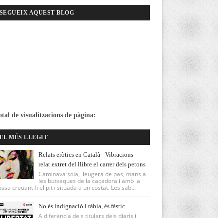
SEGUEIX AQUEST BLOG
otal de visualitzacions de pàgina:
EL MÉS LLEGIT
Relats eròtics en Català - Vibracions -
relat extret del llibre el carrer dels petons
Caminava sola, lleugera de pas, mans a
les butxaques de la caçadora i amb la
ssa creuant-li el pit i situada a un costat. Les sab...
No és indignació i ràbia, és fàstic
A diferència dels titulars dels diaris i