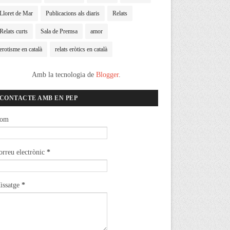
Lloret de Mar
Publicacions als diaris
Relats
Relats curts
Sala de Premsa
amor
erotisme en català
relats eròtics en català
Amb la tecnologia de
Blogger
.
CONTACTE AMB EN PEP
om
orreu electrònic
*
issatge
*