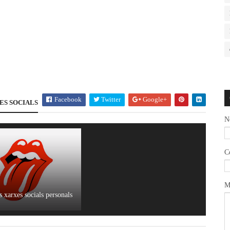
Facebook
Twitter
Google+
ES SOCIALS
N
C
M
 xarxes socials personals