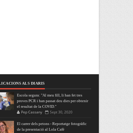
ICACIONS ALS DIARIS
Escola segura: "Al meu fill, li han fet tres
proves PCR i han passat deu dies per obtenir
el resultat de la COVID."
Pep Cassany
Sept 30, 2020
El carrer dels petons - Reportatge fotogràfic
de la presentació al Lola Cafè