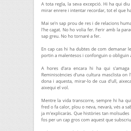
A tota regla, la seva excepció. Hi ha qui diu 
mirar enrere i intentar recordar, tot el que ha
Mai se'n sap prou de res i de relacions hum
l'he cagat. No ho volia fer. Ferir amb la pa
sap greu. No ho tornaré a fer.
En cap cas hi ha dubtes de com demanar le
portin a malentesos i confonguin o obliguin a l
A hores d'ara encara hi ha qui s'amaga d
Reminiscències d'una cultura masclista on l
dona i aquesta, mirar-lo de cua d'ull, aixecar
aixequi el vol.
Mentre la vida transcorre, sempre hi ha qui 
fred o fa calor, plou o neva, nevarà, vés a sa
ja m'explicaràs. Que històries tan molsudes c
fos per un cap gros com aquest que subscriu a