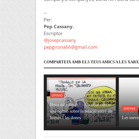
--
Per:
Pep Cassany.
Escriptor
@josepcassany
pepgirona66@gmail.com
COMPARTEIX AMB ELS TEUS AMICS A LES XARX
OPINIÓ
Bona nit i tapa't ! - Un relat curt o
GIRONA
una opinió sobre la relació entre els
homes i les dones
Les meves