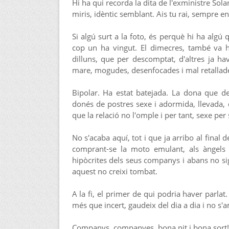
Hi ha qui recorda la dita de l'exministre Solan
miris, idèntic semblant. Ais tu rai, sempre e
Si algú surt a la foto, és perquè hi ha algú
cop un ha vingut. El dimecres, també va h
dilluns, que per descomptat, d'altres ja h
mare, mogudes, desenfocades i mal retallades
Bipolar. Ha estat batejada. La dona que 
donés de postres sexe i adormida, llevada, 
que la relació no l'omple i per tant, sexe per
No s'acaba aquí, tot i que ja arribo al final d
comprant-se la moto emulant, als àngels
hipòcrites dels seus companys i abans no sig
aquest no creixi tombat.
A la fi, el primer de qui podria haver parla
més que incert, gaudeix del dia a dia i no s'ama
Companys, companyes, bona nit i bona sort!