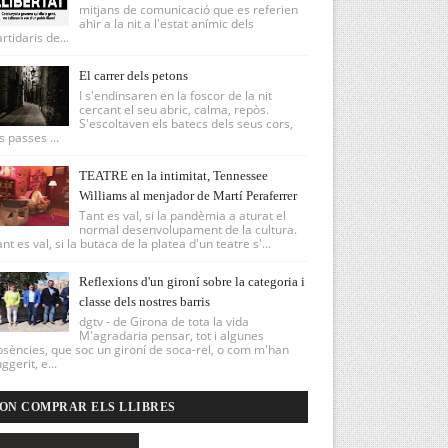
mitjans de comunicació que es referien
ahir a la nit a l'estat anímic dels
rtidaris de...
El carrer dels petons
I s'endinsaren en la foscor de la nit
cercant el seu abric, calma, repòs.
S'escoltaven els batecs dels seus cors,
s passes ...
TEATRE en la intimitat, Tennessee
Williams al menjador de Martí Peraferrer
Tant es val, si la pandèmia a aturat el
normal desenvolupament de la cultura.
nt es val, si la butaca de la platea d'un teatre s'...
Reflexions d'un gironí sobre la categoria i
classe dels nostres barris
dgtv - de Girona de tota la vida
M'agradaria pensar, tot i algunes
sències, que soc un gironí de soca-rel, o com m'han
ggerit, e...
ON COMPRAR ELS LLIBRES