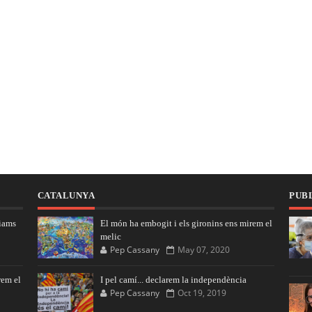
CATALUNYA
PUBL
iams
El món ha embogit i els gironins ens mirem el
melic
Pep Cassany
May 07, 2020
rem el
I pel camí... declarem la independència
Pep Cassany
Oct 19, 2019