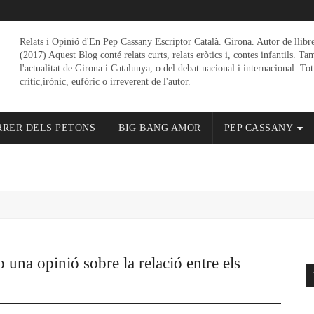
Relats i Opinió d'En Pep Cassany Escriptor Català. Girona. Autor de llibr
(2017) Aquest Blog conté relats curts, relats eròtics i, contes infantils. Ta
l'actualitat de Girona i Catalunya, o del debat nacional i internacional. Tot
crític,irònic, eufòric o irreverent de l'autor.
RRER DELS PETONS
BIG BANG AMOR
PEP CASSANY
 o una opinió sobre la relació entre els