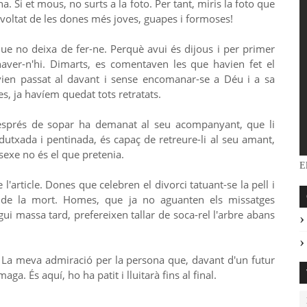
a. Si et mous, no surts a la foto. Per tant, miris la foto que
nvoltat de les dones més joves, guapes i formoses!
 que no deixa de fer-ne. Perquè avui és dijous i per primer
aver-n'hi. Dimarts, es comentaven les que havien fet el
avien passat al davant i sense encomanar-se a Déu i a sa
, ja havíem quedat tots retratats.
després de sopar ha demanat al seu acompanyant, que li
dutxada i pentinada, és capaç de retreure-li al seu amant,
 sexe no és el que pretenia.
El
e l'article. Dones que celebren el divorci tatuant-se la pell i
 de la mort. Homes, que ja no aguanten els missatges
ui massa tard, prefereixen tallar de soca-rel l'arbre abans
t. La meva admiració per la persona que, davant d'un futur
ga. És aquí, ho ha patit i lluitarà fins al final.