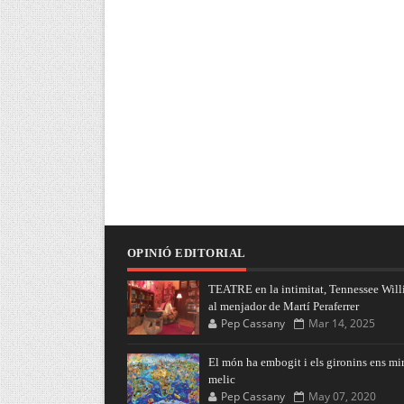
OPINIÓ EDITORIAL
TEATRE en la intimitat, Tennessee Will
al menjador de Martí Peraferrer
Pep Cassany
Mar 14, 2025
El món ha embogit i els gironins ens mi
melic
Pep Cassany
May 07, 2020