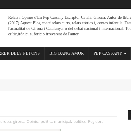
Relats i Opinió d'En Pep Cassany Escriptor Català. Girona. Autor de llibr
(2017) Aquest Blog conté relats curts, relats eròtics i, contes infantils. Ta
l'actualitat de Girona i Catalunya, o del debat nacional i internacional. Tot
crític,irònic, eufòric o irreverent de l'autor.
RRER DELS PETONS
BIG BANG AMOR
PEP CASSANY
Europa
,
girona
,
Opinió
,
política municipal
,
polítics
,
Regidors