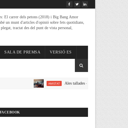
es: El carrer dels petons (2018) i Big Bang Amor
mbé un munt d'articles d'opinió sobre fets quotidians,
 plegat, tractat des del punt de vista personal,
SALA DE PREMSA
VERSIÓ ES
Ales tallades - un relat d'amistat amor i eroti
AMISTAT
FACEBOOK