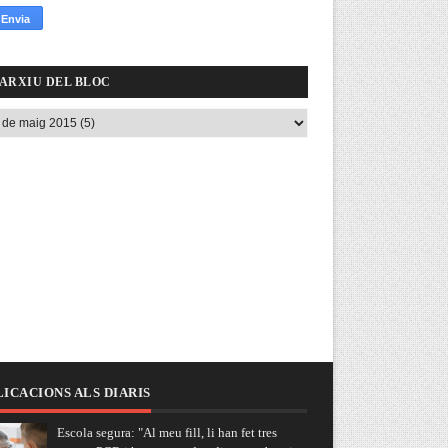
ARXIU DEL BLOC
ICACIONS ALS DIARIS
Escola segura: "Al meu fill, li han fet tres