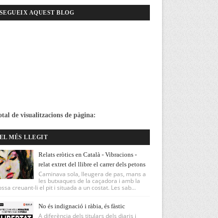
SEGUEIX AQUEST BLOG
otal de visualitzacions de pàgina:
EL MÉS LLEGIT
Relats eròtics en Català - Vibracions -
relat extret del llibre el carrer dels petons
Caminava sola, lleugera de pas, mans a
les butxaques de la caçadora i amb la
ssa creuant-li el pit i situada a un costat. Les sab...
No és indignació i ràbia, és fàstic
A diferència dels titulars dels diaris i