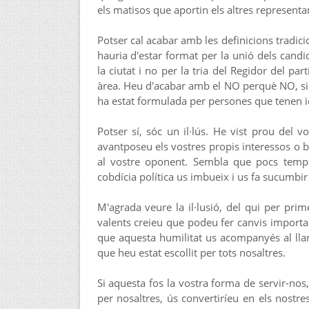
els matisos que aportin els altres representa
Potser cal acabar amb les definicions tradici
hauria d'estar format per la unió dels cand
la ciutat i no per la tria del Regidor del p
àrea. Heu d'acabar amb el NO perquè NO, si la
ha estat formulada per persones que tenen id
Potser sí, sóc un il·lús. He vist prou del
avantposeu els vostres propis interessos o b
al vostre oponent. Sembla que pocs temps
cobdícia política us imbueix i us fa sucumbir 
M'agrada veure la il·lusió, del qui per pri
valents creieu que podeu fer canvis importa
que aquesta humilitat us acompanyés al llar
que heu estat escollit per tots nosaltres.
Si aquesta fos la vostra forma de servir-nos, 
per nosaltres, ús convertiríeu en els nostres 