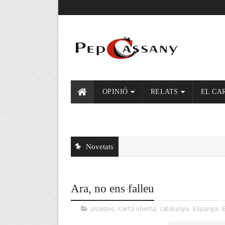
OPINIÓ
RELATS
EL CA
Novetats
Ara, no ens falleu
alcaldes
,
Carta oberta
,
catalunya
,
Espanya
,