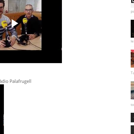
pa
le
Ta
àdio Palafrugell
to