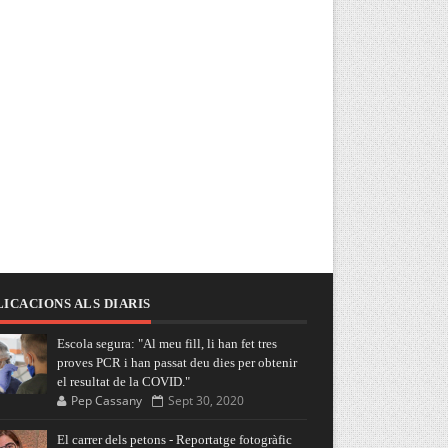
ICACIONS ALS DIARIS
Escola segura: "Al meu fill, li han fet tres
proves PCR i han passat deu dies per obtenir
el resultat de la COVID."
Pep Cassany
Sept 30, 2020
El carrer dels petons - Reportatge fotogràfic