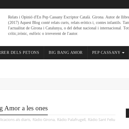
Relats i Opinió d'En Pep Cassany Escriptor Català. Girona. Autor de llibr
(2017) Aquest Blog conté relats curts, relats eròtics i, contes infantils. Ta
l'actualitat de Girona i Catalunya, o del debat nacional i internacional. Tot
crític,irònic, eufòric o irreverent de l'autor.
RRER DELS PETONS
BIG BANG AMOR
PEP CASSANY
ng Amor a les ones
icacions als diaris
,
Ràdio Girona
,
Ràdio Palafrugell
,
Ràdio Sant Feliu