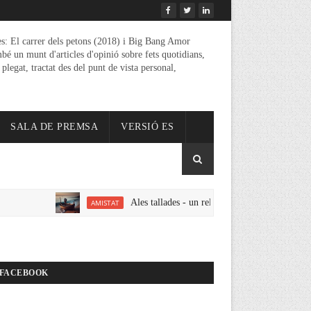
es: El carrer dels petons (2018) i Big Bang Amor
mbé un munt d'articles d'opinió sobre fets quotidians,
 plegat, tractat des del punt de vista personal,
SALA DE PREMSA
VERSIÓ ES
Ales tallades - un relat d'amistat amor i erotisme del 
AMISTAT
FACEBOOK