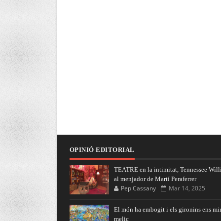
OPINIÓ EDITORIAL
TEATRE en la intimitat, Tennessee Will
al menjador de Martí Peraferrer
Pep Cassany
Mar 14, 2025
El món ha embogit i els gironins ens mi
melic