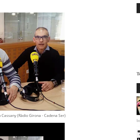
T
p Cassany (Ràdio Girona - Cadena Ser)
bo