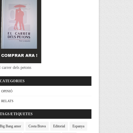
 carrer dels petons
CATEGORIES
OPINIÓ
RELATS
TAGS/ETIQUETES
Big Bang amor
Costa Brava
Editorial
Espanya