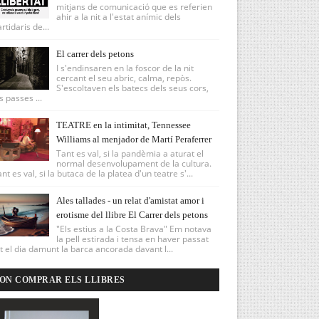
mitjans de comunicació que es referien
ahir a la nit a l'estat anímic dels
rtidaris de...
El carrer dels petons
I s'endinsaren en la foscor de la nit
cercant el seu abric, calma, repòs.
S'escoltaven els batecs dels seus cors,
s passes ...
TEATRE en la intimitat, Tennessee
Williams al menjador de Martí Peraferrer
Tant es val, si la pandèmia a aturat el
normal desenvolupament de la cultura.
nt es val, si la butaca de la platea d'un teatre s'...
Ales tallades - un relat d'amistat amor i
erotisme del llibre El Carrer dels petons
"Els estius a la Costa Brava" Em notava
la pell estirada i tensa en haver passat
t el dia damunt la barca ancorada davant l...
ON COMPRAR ELS LLIBRES