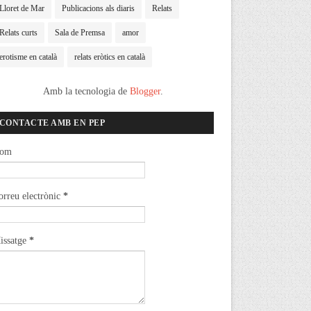
Lloret de Mar
Publicacions als diaris
Relats
Relats curts
Sala de Premsa
amor
erotisme en català
relats eròtics en català
Amb la tecnologia de
Blogger
.
CONTACTE AMB EN PEP
om
orreu electrònic
*
issatge
*