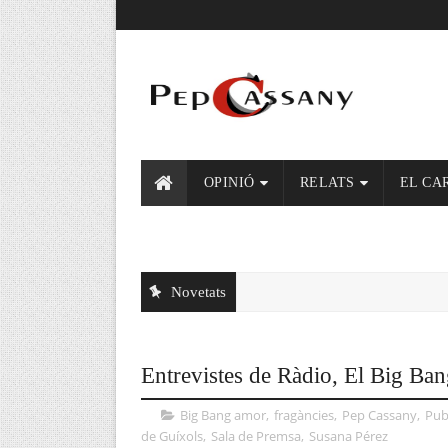
OPINIÓ
RELATS
EL CA
Novetats
Entrevistes de Ràdio, El Big Ba
Big Bang amor
,
fragàncies
,
Pep Cassany
,
Publ
de Guíxols
,
Sala de Premsa
,
Susana Pérez