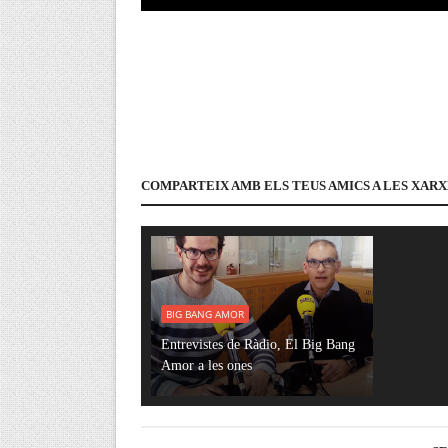
COMPARTEIX AMB ELS TEUS AMICS A LES XARX
BIG BANG AMOR
Entrevistes de Ràdio, El Big Bang
Amor a les ones