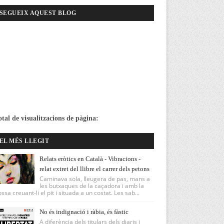
SEGUEIX AQUEST BLOG
otal de visualitzacions de pàgina:
EL MÉS LLEGIT
Relats eròtics en Català - Vibracions -
relat extret del llibre el carrer dels petons
Caminava sola, lleugera de pas, mans a
les butxaques de la caçadora i amb la
ssa creuant-li el pit i situada a un costat. Les sab...
No és indignació i ràbia, és fàstic
A diferència dels titulars dels diaris i