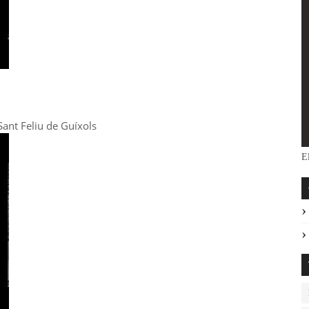
Sant Feliu de Guíxols
El